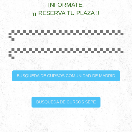
INFORMATE.
¡¡ RESERVA TU PLAZA !!
▄▀▄▀▄▀▄▀▄▀▄▀▄▀▄▀▄▀▄▀▄▀▄▀▄▀▄▀▄▀▄▀▄▀▄▀▄▀▄
▀▄
▄▀▄▀▄▀▄▀▄▀▄▀▄▀▄▀▄▀▄▀▄▀▄▀▄▀▄▀▄▀▄▀▄▀▄▀▄▀▄
▀▄
BUSQUEDA DE CURSOS COMUNIDAD DE MADRID
BUSQUEDA DE CURSOS SEPE